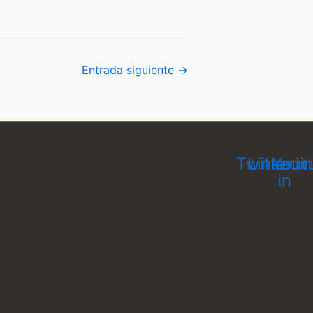
Entrada siguiente
→
Twitter
Linkedi
Yout
in