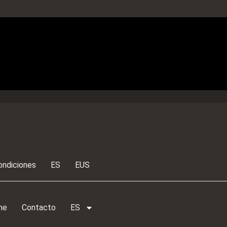
ondiciones
ES
EUS
me
Contacto
ES