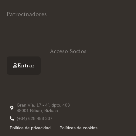
i
n
u
t
k
t
Patrocinadores
t
e
u
e
d
b
r
i
e
n
-
i
n
Acceso Socios
Entrar
Gran Vía, 17 - 4º, dpto. 403
48001 Bilbao, Bizkaia
(+34) 628 458 337
Política de privacidad
Políticas de cookies