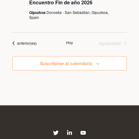
Encuentro Fin de año 2026
Gipuzkoa
Donostia - San Sebastian, Gipuzkoa,
Spain
Eventos
Hoy
siguiente(s)
Eventos
anterior(es)
Suscribirse al calendario
T
L
Y
w
i
o