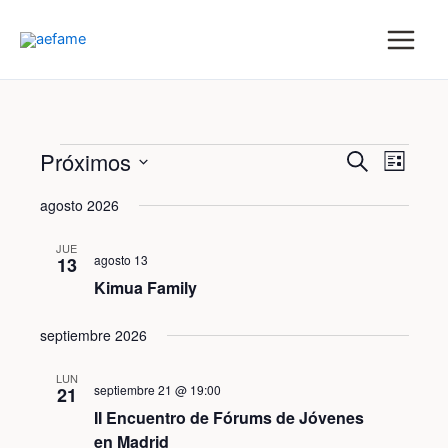
Ir
al
contenido
Eventos
Navegac
Nave
Próximos
Buscar
Lista
de
de
Selecciona
vistas
búsqued
agosto 2026
la
de
y
Even
fecha.
JUE
vistas
agosto 13
13
de
Kimua Family
Eventos
septiembre 2026
LUN
septiembre 21 @ 19:00
21
II Encuentro de Fórums de Jóvenes
en Madrid