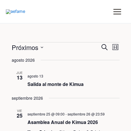
Ir
al
contenido
Eventos
Navegac
Nave
Próximos
Buscar
Lista
de
de
Selecciona
vistas
búsqued
agosto 2026
la
de
y
Even
fecha.
JUE
vistas
agosto 13
13
de
Salida al monte de Kimua
Eventos
septiembre 2026
VIE
septiembre 25 @ 09:00
-
septiembre 26 @ 23:59
25
Asamblea Anual de Kimua 2026