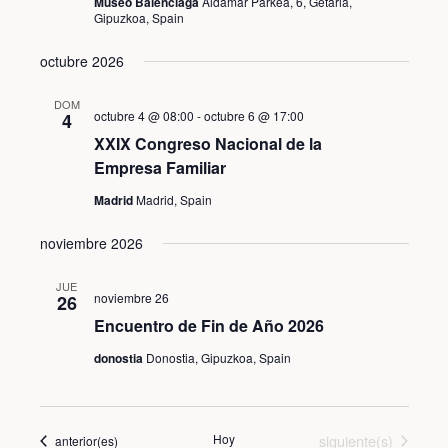
Museo Balenciaga
Aldamar Parkea, 6, Getaria,
Gipuzkoa, Spain
octubre 2026
DOM
octubre 4 @ 08:00
-
octubre 6 @ 17:00
4
XXIX Congreso Nacional de la
Empresa Familiar
Madrid
Madrid, Spain
noviembre 2026
JUE
noviembre 26
26
Encuentro de Fin de Año 2026
donostia
Donostia, Gipuzkoa, Spain
Eventos
Hoy
siguiente(s)
Eventos
anterior(es)