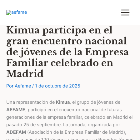
Ir
al
contenido
Kimua participa en el
gran encuentro nacional
de jóvenes de la Empresa
Familiar celebrado en
Madrid
Por
Aefame
/
1 de octubre de 2025
Una representación de
Kimua
, el grupo de jóvenes de
AEFAME
, participó en el encuentro nacional de futuras
generaciones de la empresa familiar, celebrado en Madrid el
pasado 25 de septiembre. La jornada, organizada por
ADEFAM
(Asociación de la Empresa Familiar de Madrid),
reunió a más de 120 jóvenes vinculados a diferentes fórums