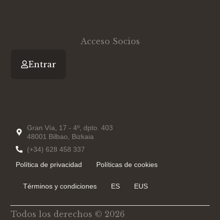
r
i
e
n
-
i
n
Acceso Socios
Entrar
Gran Vía, 17 - 4º, dpto. 403
48001 Bilbao, Bizkaia
(+34) 628 458 337
Política de privacidad
Políticas de cookies
Términos y condiciones
ES
EUS
Todos los derechos © 2026