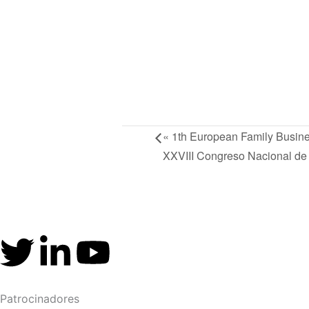
«
1th European Family Busine
XXVIII Congreso Nacional de 
T
L
Y
w
i
o
Patrocinadores