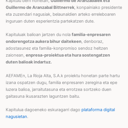
Kapitulu berri honetan,
Guillermo de Aranzabalek eta
Guillermo de Aranzabal Bittnerrek
, konpainiako presidente
eta zuzendari nagusiak, belaunaldien arteko erreleboaren
inguruan duten esperientzia partekatzen dute.
Kapituluak balioan jartzen du nola
familia-enpresaren
ondorengotza aukera bihur daitekeen
, denboraz,
adostasunez eta familia-konpromiso sendoz heltzen
zaionean,
enpresa-proiektua eta hura sostengatzen
duten balioak indartuz.
AEFAMEn, La Rioja Alta, S.A.k proiektu honetan parte hartu
izana ospatzen dugu, familia enpresaren zeregina eta epe
luzera balioa, jarraitutasuna eta errotzea sortzeko duen
gaitasuna ikusarazten laguntzen baitu.
Kapitulua dagoeneko eskuragarri dago
plataforma digital
nagusietan
.