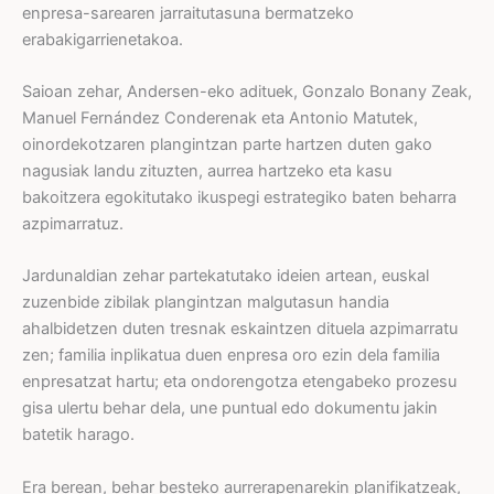
enpresa-sarearen jarraitutasuna bermatzeko
erabakigarrienetakoa.
Saioan zehar, Andersen-eko adituek, Gonzalo Bonany Zeak,
Manuel Fernández Conderenak eta Antonio Matutek,
oinordekotzaren plangintzan parte hartzen duten gako
nagusiak landu zituzten, aurrea hartzeko eta kasu
bakoitzera egokitutako ikuspegi estrategiko baten beharra
azpimarratuz.
Jardunaldian zehar partekatutako ideien artean, euskal
zuzenbide zibilak plangintzan malgutasun handia
ahalbidetzen duten tresnak eskaintzen dituela azpimarratu
zen; familia inplikatua duen enpresa oro ezin dela familia
enpresatzat hartu; eta ondorengotza etengabeko prozesu
gisa ulertu behar dela, une puntual edo dokumentu jakin
batetik harago.
Era berean, behar besteko aurrerapenarekin planifikatzeak,